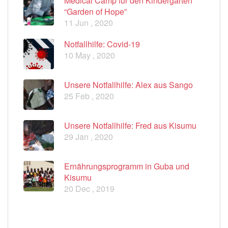
Medical Camp für den Kindergarten
“Garden of Hope”
11 Jun , 2020
Notfallhilfe: Covid-19
10 May , 2020
Unsere Notfallhilfe: Alex aus Sango
25 Feb , 2020
Unsere Notfallhilfe: Fred aus Kisumu
29 Jan , 2020
Ernährungsprogramm in Guba und
Kisumu
20 Dec , 2019